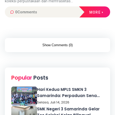
3 Samarinda
koleksi perpustakaan dan memfasilitas...
0
Comments
MORE
Show Comments (0)
Popular
Posts
Hari Kedua MPLS SMKN 3
Samarinda: Perpaduan Senam,
Tes Kebugaran, dan Penguatan
Selasa, Juli 14, 2026
Karakter
SMK Negeri 3 Samarinda Gelar