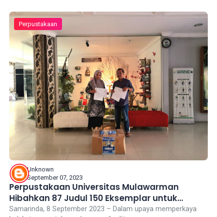
Perpustakaan
Unknown
September 07, 2023
Perpustakaan Universitas Mulawarman
Hibahkan 87 Judul 150 Eksemplar untuk
Perpustakaan Gatra Pelangi Nusa SMK Negeri
Samarinda, 8 September 2023 – Dalam upaya memperkaya