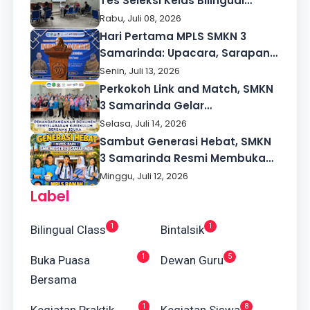
Tes Seleksi Kelas Bilingual
Cetak Lulusan Berdaya Saing
Rabu, Juli 08, 2026
Global
Hari Pertama MPLS SMKN 3
Samarinda: Upacara, Sarapan
Bersama, hingga Pengenalan
Senin, Juli 13, 2026
Digital
Perkokoh Link and Match, SMKN
3 Samarinda Gelar
Penyelarasan Kurikulum Satuan
Selasa, Juli 14, 2026
Pendidikan dengan Industri
Sambut Generasi Hebat, SMKN
Dunia Kerja
3 Samarinda Resmi Membuka
MPLS Ramah Tahun Ajaran
Minggu, Juli 12, 2026
2026/2027
Label
1
1
Bilingual Class
Bintalsik
1
5
Buka Puasa
Dewan Guru
Bersama
1
8
Kegiatan Praktik
Kegiatan Siswa