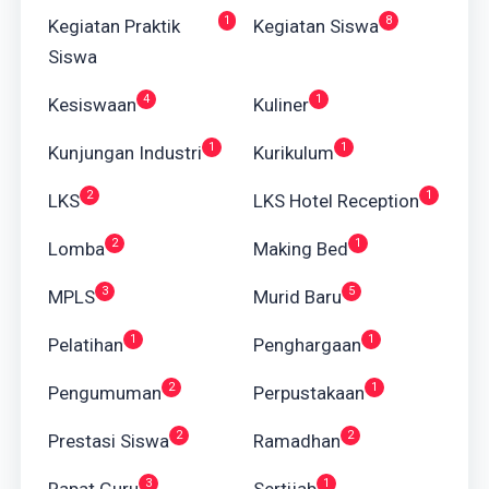
1
8
Kegiatan Praktik
Kegiatan Siswa
Siswa
4
1
Kesiswaan
Kuliner
1
1
Kunjungan Industri
Kurikulum
2
1
LKS
LKS Hotel Reception
2
1
Lomba
Making Bed
3
5
MPLS
Murid Baru
1
1
Pelatihan
Penghargaan
2
1
Pengumuman
Perpustakaan
2
2
Prestasi Siswa
Ramadhan
3
1
Rapat Guru
Sertijab