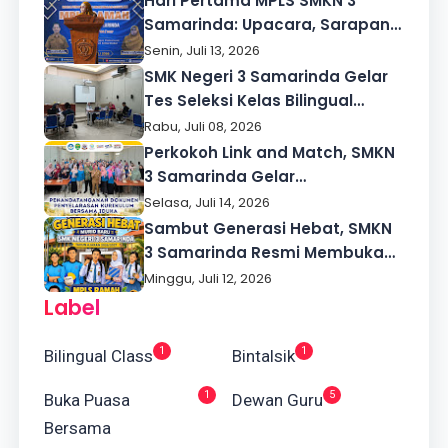
Hari Pertama MPLS SMKN 3
Samarinda: Upacara, Sarapan
Bersama, hingga Pengenalan
Senin, Juli 13, 2026
Digital
SMK Negeri 3 Samarinda Gelar
Tes Seleksi Kelas Bilingual
Cetak Lulusan Berdaya Saing
Rabu, Juli 08, 2026
Global
Perkokoh Link and Match, SMKN
3 Samarinda Gelar
Penyelarasan Kurikulum Satuan
Selasa, Juli 14, 2026
Pendidikan dengan Industri
Sambut Generasi Hebat, SMKN
Dunia Kerja
3 Samarinda Resmi Membuka
MPLS Ramah Tahun Ajaran
Minggu, Juli 12, 2026
2026/2027
Label
1
1
Bilingual Class
Bintalsik
1
5
Buka Puasa
Dewan Guru
Bersama