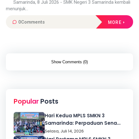
Global
Samarinda, 8 Juli 2026 - SMK Negeri 3 Samarinda kembali
menunjuk...
0
Comments
MORE
Show Comments (0)
Popular
Posts
Hari Kedua MPLS SMKN 3
Samarinda: Perpaduan Senam,
Tes Kebugaran, dan Penguatan
Selasa, Juli 14, 2026
Karakter